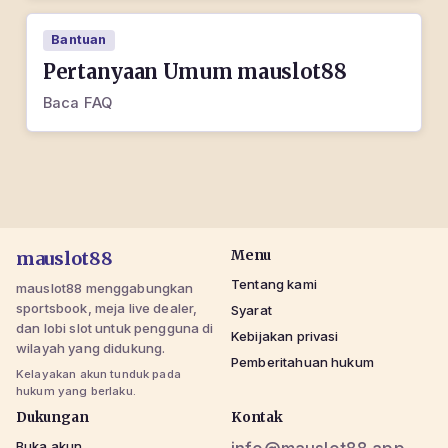
Bantuan
Pertanyaan Umum mauslot88
Baca FAQ
mauslot88
Menu
Tentang kami
mauslot88 menggabungkan
sportsbook, meja live dealer,
Syarat
dan lobi slot untuk pengguna di
Kebijakan privasi
wilayah yang didukung.
Pemberitahuan hukum
Kelayakan akun tunduk pada
hukum yang berlaku.
Dukungan
Kontak
Buka akun