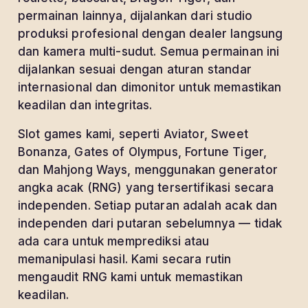
permainan lainnya, dijalankan dari studio
produksi profesional dengan dealer langsung
dan kamera multi-sudut. Semua permainan ini
dijalankan sesuai dengan aturan standar
internasional dan dimonitor untuk memastikan
keadilan dan integritas.
Slot games kami, seperti Aviator, Sweet
Bonanza, Gates of Olympus, Fortune Tiger,
dan Mahjong Ways, menggunakan generator
angka acak (RNG) yang tersertifikasi secara
independen. Setiap putaran adalah acak dan
independen dari putaran sebelumnya — tidak
ada cara untuk memprediksi atau
memanipulasi hasil. Kami secara rutin
mengaudit RNG kami untuk memastikan
keadilan.