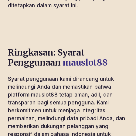
ditetapkan dalam syarat ini.
Ringkasan: Syarat
Penggunaan
mauslot88
Syarat penggunaan kami dirancang untuk
melindungi Anda dan memastikan bahwa
platform mauslot88 tetap aman, adil, dan
transparan bagi semua pengguna. Kami
berkomitmen untuk menjaga integritas
permainan, melindungi data pribadi Anda, dan
memberikan dukungan pelanggan yang
responsif dalam bahasa Indonesia untuk