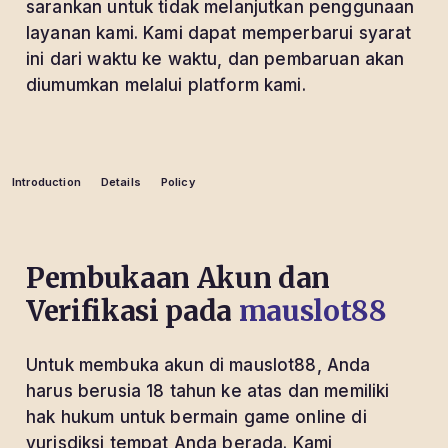
sarankan untuk tidak melanjutkan penggunaan
layanan kami. Kami dapat memperbarui syarat
ini dari waktu ke waktu, dan pembaruan akan
diumumkan melalui platform kami.
Introduction
Details
Policy
Pembukaan Akun dan
Verifikasi pada
mauslot88
Untuk membuka akun di mauslot88, Anda
harus berusia 18 tahun ke atas dan memiliki
hak hukum untuk bermain game online di
yurisdiksi tempat Anda berada. Kami