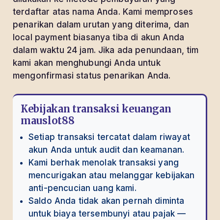
terdaftar atas nama Anda. Kami memproses
penarikan dalam urutan yang diterima, dan
local payment biasanya tiba di akun Anda
dalam waktu 24 jam. Jika ada penundaan, tim
kami akan menghubungi Anda untuk
mengonfirmasi status penarikan Anda.
Kebijakan transaksi keuangan
mauslot88
Setiap transaksi tercatat dalam riwayat
akun Anda untuk audit dan keamanan.
Kami berhak menolak transaksi yang
mencurigakan atau melanggar kebijakan
anti-pencucian uang kami.
Saldo Anda tidak akan pernah diminta
untuk biaya tersembunyi atau pajak —