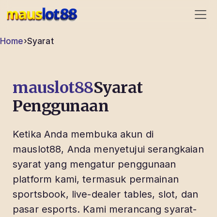
mauslot88
Home
›
Syarat
mauslot88
Syarat
Penggunaan
Ketika Anda membuka akun di
mauslot88, Anda menyetujui serangkaian
syarat yang mengatur penggunaan
platform kami, termasuk permainan
sportsbook, live-dealer tables, slot, dan
pasar esports. Kami merancang syarat-