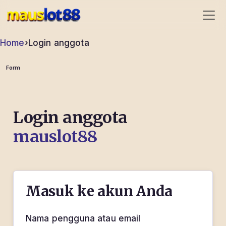
mauslot88
Home
›
Login anggota
Form
Login anggota
mauslot88
Masuk ke akun Anda
Nama pengguna atau email