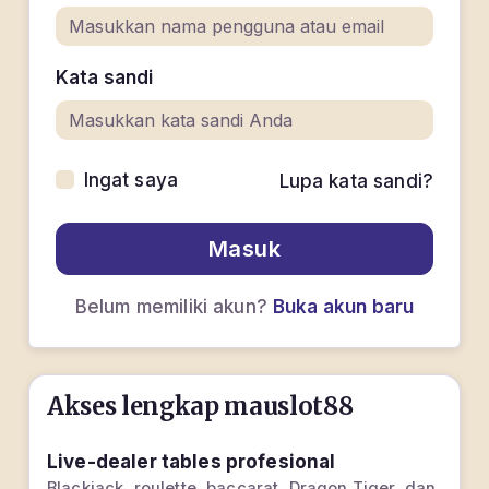
Kata sandi
Ingat saya
Lupa kata sandi?
Masuk
Belum memiliki akun?
Buka akun baru
Akses lengkap mauslot88
Live-dealer tables profesional
Blackjack, roulette, baccarat, Dragon Tiger, dan