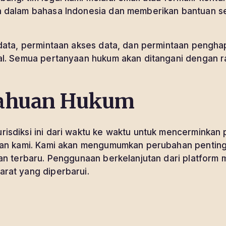
a dalam bahasa Indonesia dan memberikan bantuan 
 data, permintaan akses data, dan permintaan pengh
l. Semua pertanyaan hukum akan ditangani dengan ra
tahuan Hukum
isdiksi ini dari waktu ke waktu untuk mencerminka
han kami. Kami akan mengumumkan perubahan penting 
an terbaru. Penggunaan berkelanjutan dari platform
rat yang diperbarui.