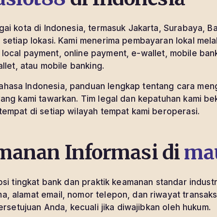
ai kota di Indonesia, termasuk Jakarta, Surabaya, 
 setiap lokasi. Kami menerima pembayaran lokal mel
, local payment, online payment, e-wallet, mobile ban
llet, atau mobile banking.
hasa Indonesia, panduan lengkap tentang cara meng
ang kami tawarkan. Tim legal dan kepatuhan kami be
empat di setiap wilayah tempat kami beroperasi.
amanan Informasi di
ma
si tingkat bank dan praktik keamanan standar indust
, alamat email, nomor telepon, dan riwayat transak
rsetujuan Anda, kecuali jika diwajibkan oleh hukum.