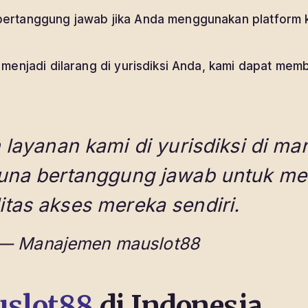
 bertanggung jawab jika Anda menggunakan platform 
e menjadi dilarang di yurisdiksi Anda, kami dapat me
layanan kami di yurisdiksi di ma
guna bertanggung jawab untuk me
litas akses mereka sendiri.
Manajemen mauslot88
slot88
di Indonesia