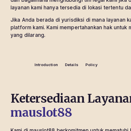
dan bagaimana menghubungi tim legal kami jika
layanan kami hanya tersedia di lokasi tertentu 
Jika Anda berada di yurisdiksi di mana layanan 
platform kami. Kami mempertahankan hak untuk 
yang dilarang.
Introduction
Details
Policy
Ketersediaan Layana
mauslot88
Kami di mauslot88 berkomitmen untuk mematuhi hu