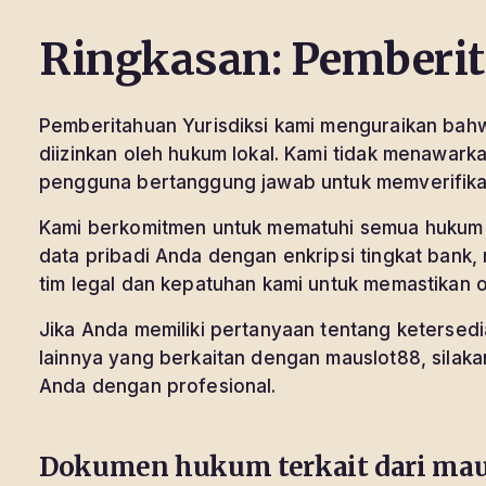
Ringkasan: Pemberit
Pemberitahuan Yurisdiksi kami menguraikan bahwa
diizinkan oleh hukum lokal. Kami tidak menawarka
pengguna bertanggung jawab untuk memverifikasi
Kami berkomitmen untuk mematuhi semua hukum da
data pribadi Anda dengan enkripsi tingkat ban
tim legal dan kepatuhan kami untuk memastikan 
Jika Anda memiliki pertanyaan tentang ketersed
lainnya yang berkaitan dengan mauslot88, silak
Anda dengan profesional.
Dokumen hukum terkait dari mau