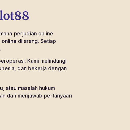
lot88
 mana perjudian online
online dilarang. Setiap
.
beroperasi. Kami melindungi
onesia, dan bekerja dengan
ku, atau masalah hukum
tuan dan menjawab pertanyaan