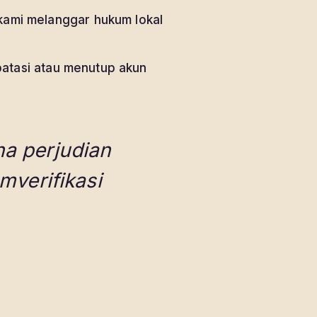
kami melanggar hukum lokal
mbatasi atau menutup akun
na perjudian
mverifikasi