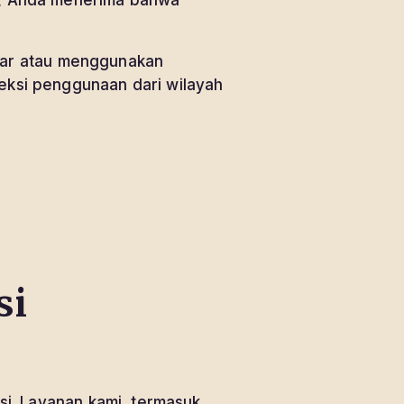
8, Anda menerima bahwa
aftar atau menggunakan
eksi penggunaan dari wilayah
si
si. Layanan kami, termasuk