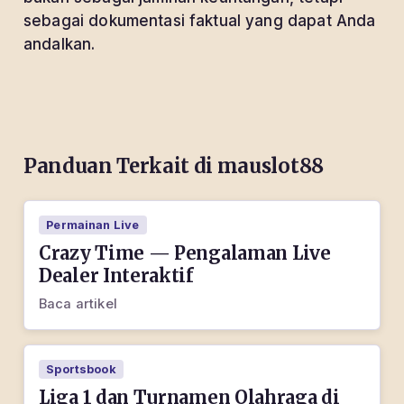
sebagai dokumentasi faktual yang dapat Anda
andalkan.
Panduan Terkait di mauslot88
Permainan Live
Crazy Time — Pengalaman Live
Dealer Interaktif
Baca artikel
Sportsbook
Liga 1 dan Turnamen Olahraga di