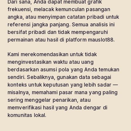
Dari sana, Anda dapat membuat grafik
frekuensi, melacak kemunculan pasangan
angka, atau menyimpan catatan pribadi untuk
referensi jangka panjang. Semua analisis ini
bersifat pribadi dan tidak mempengaruhi
permainan atau hasil di platform mauslot88.
Kami merekomendasikan untuk tidak
menginvestasikan waktu atau uang
berdasarkan asumsi pola yang Anda temukan
sendiri. Sebaliknya, gunakan data sebagai
konteks untuk keputusan yang lebih sadar —
misalnya, memahami pasar mana yang paling
sering menggelar penarikan, atau
memverifikasi hasil yang Anda dengar di
komunitas lokal.