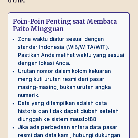
ditarik.
Poin-Poin Penting saat Membaca
Paito Mingguan
Zona waktu diatur sesuai dengan
standar Indonesia (WIB/WITA/WIT).
Pastikan Anda melihat waktu yang sesuai
dengan lokasi Anda.
Urutan nomor dalam kolom keluaran
mengikuti urutan resmi dari pasar
masing-masing, bukan urutan angka
numerik.
Data yang ditampilkan adalah data
historis dan tidak dapat diubah setelah
diunggah ke sistem mauslot88.
Jika ada perbedaan antara data pasar
resmi dan data kami, hubungi dukungan