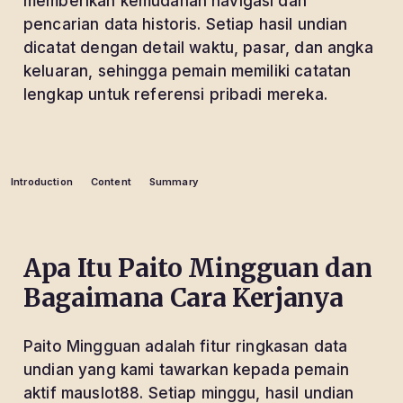
memberikan kemudahan navigasi dan
pencarian data historis. Setiap hasil undian
dicatat dengan detail waktu, pasar, dan angka
keluaran, sehingga pemain memiliki catatan
lengkap untuk referensi pribadi mereka.
Introduction
Content
Summary
Apa Itu Paito Mingguan dan
Bagaimana Cara Kerjanya
Paito Mingguan adalah fitur ringkasan data
undian yang kami tawarkan kepada pemain
aktif mauslot88. Setiap minggu, hasil undian