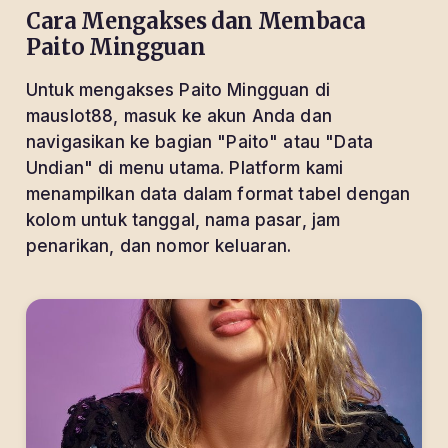
Cara Mengakses dan Membaca
Paito Mingguan
Untuk mengakses Paito Mingguan di
mauslot88, masuk ke akun Anda dan
navigasikan ke bagian "Paito" atau "Data
Undian" di menu utama. Platform kami
menampilkan data dalam format tabel dengan
kolom untuk tanggal, nama pasar, jam
penarikan, dan nomor keluaran.